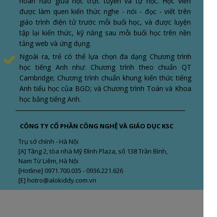
hoàn hảo giữa học trực tuyến và tự học. Học viên
được làm quen kiến thức nghe - nói - đọc - viết trên
giáo trình điện tử trước mỗi buổi học, và được luyện
tập lại kiến thức, kỹ năng sau mỗi buổi học trên nền
tảng web và ứng dụng.
Ngoài ra, trẻ có thể lựa chọn đa dạng Chương trình
học tiếng Anh như: Chương trình theo chuẩn QT
Cambridge; Chương trình chuẩn khung kiến thức tiếng
Anh tiểu học của BGD; và Chương trình Toán và Khoa
học bằng tiếng Anh.
CÔNG TY CỔ PHẦN CÔNG NGHỆ VÀ GIÁO DỤC KSC
Trụ sở chính - Hà Nội
[A] Tầng 2, tòa nhà Mỹ Đình Plaza, số 138 Trần Bình,
Nam Từ Liêm, Hà Nội
[Hotline] 0971.700.035 - 0936.221.626
[E] hotro@alokiddy.com.vn