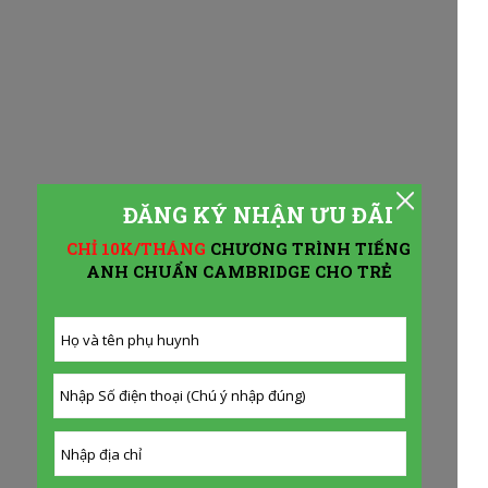
ĐĂNG KÝ NHẬN ƯU ĐÃI
CHỈ 10K/THÁNG
CHƯƠNG TRÌNH TIẾNG
ANH CHUẨN CAMBRIDGE CHO TRẺ