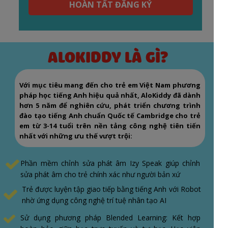
HOÀN TẤT ĐĂNG KÝ
ALOKIDDY LÀ GÌ?
Với mục tiêu mang đến cho trẻ em Việt Nam phương
pháp học tiếng Anh hiệu quả nhất, AloKiddy đã dành
hơn 5 năm để nghiên cứu, phát triển chương trình
đào tạo tiếng Anh chuẩn Quốc tế Cambridge cho trẻ
em từ 3-14 tuổi trên nền tảng công nghệ tiên tiến
nhất với những ưu thế vượt trội:
Phần mềm chỉnh sửa phát âm Izy Speak giúp chỉnh
sửa phát âm cho trẻ chính xác như người bản xứ
Trẻ được luyện tập giao tiếp bằng tiếng Anh với Robot
nhờ ứng dụng công nghệ trí tuệ nhân tạo AI
Sử dụng phương pháp Blended Learning: Kết hợp